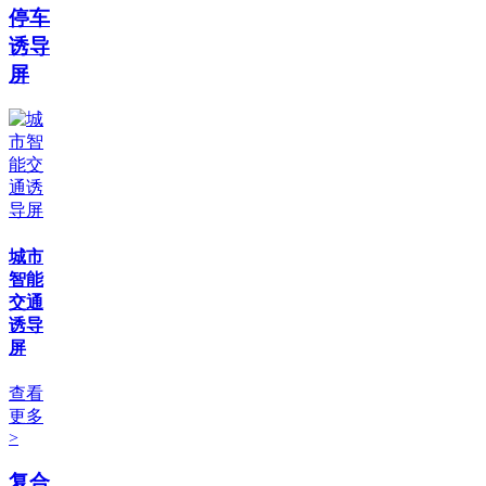
停车
诱导
屏
城市
智能
交通
诱导
屏
查看
更多
>
复合