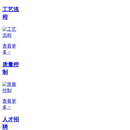
工艺流
程
查看更
多 >
质量控
制
查看更
多 >
人才招
聘