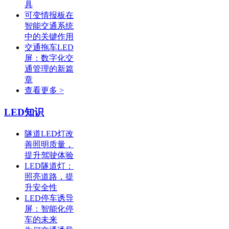
具
可变情报板在
智能交通系统
中的关键作用
交通拖车LED
屏：数字化交
通管理的新篇
章
查看更多 >
LED知识
隧道LED灯改
善照明质量，
提升驾驶体验
LED隧道灯：
照亮道路，提
升安全性
LED停车诱导
屏：智能化停
车的未来