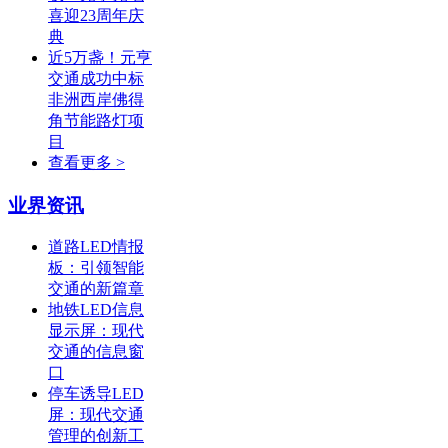
喜迎23周年庆
典
近5万盏！元亨
交通成功中标
非洲西岸佛得
角节能路灯项
目
查看更多 >
业界资讯
道路LED情报
板：引领智能
交通的新篇章
地铁LED信息
显示屏：现代
交通的信息窗
口
停车诱导LED
屏：现代交通
管理的创新工