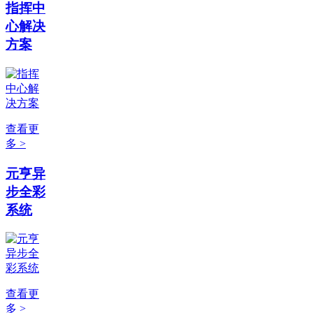
指挥中
心解决
方案
查看更
多 >
元亨异
步全彩
系统
查看更
多 >