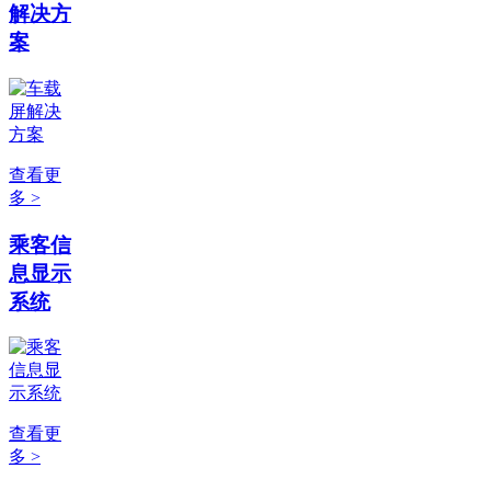
解决方
案
查看更
多 >
乘客信
息显示
系统
查看更
多 >