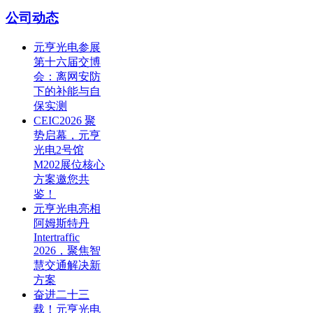
公司动态
元亨光电参展
第十六届交博
会：离网安防
下的补能与自
保实测
CEIC2026 聚
势启幕，元亨
光电2号馆
M202展位核心
方案邀您共
鉴！
元亨光电亮相
阿姆斯特丹
Intertraffic
2026，聚焦智
慧交通解决新
方案
奋进二十三
载！元亨光电