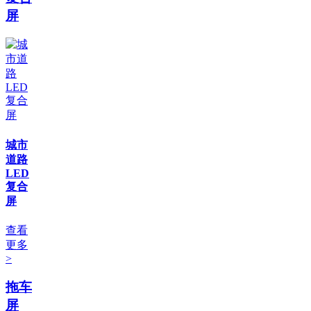
屏
城市
道路
LED
复合
屏
查看
更多
>
拖车
屏