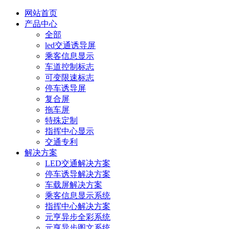
网站首页
产品中心
全部
led交通诱导屏
乘客信息显示
车道控制标志
可变限速标志
停车诱导屏
复合屏
拖车屏
特殊定制
指挥中心显示
交通专利
解决方案
LED交通解决方案
停车诱导解决方案
车载屏解决方案
乘客信息显示系统
指挥中心解决方案
元亨异步全彩系统
元亨异步图文系统