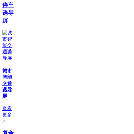
停车
诱导
屏
城市
智能
交通
诱导
屏
查看
更多
>
复合