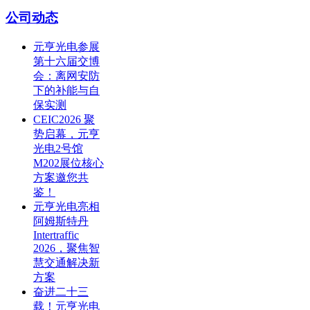
公司动态
元亨光电参展
第十六届交博
会：离网安防
下的补能与自
保实测
CEIC2026 聚
势启幕，元亨
光电2号馆
M202展位核心
方案邀您共
鉴！
元亨光电亮相
阿姆斯特丹
Intertraffic
2026，聚焦智
慧交通解决新
方案
奋进二十三
载！元亨光电