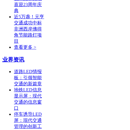
喜迎23周年庆
典
近5万盏！元亨
交通成功中标
非洲西岸佛得
角节能路灯项
目
查看更多 >
业界资讯
道路LED情报
板：引领智能
交通的新篇章
地铁LED信息
显示屏：现代
交通的信息窗
口
停车诱导LED
屏：现代交通
管理的创新工