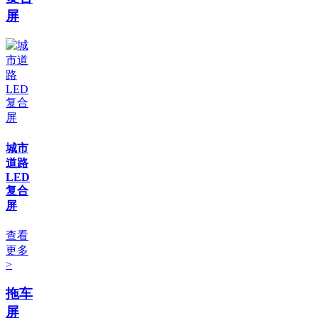
屏
城市
道路
LED
复合
屏
查看
更多
>
拖车
屏