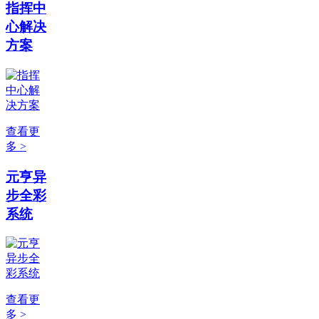
指挥中
心解决
方案
查看更
多 >
元亨异
步全彩
系统
查看更
多 >