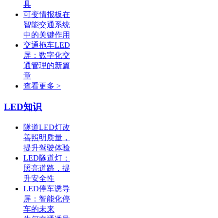
具
可变情报板在
智能交通系统
中的关键作用
交通拖车LED
屏：数字化交
通管理的新篇
章
查看更多 >
LED知识
隧道LED灯改
善照明质量，
提升驾驶体验
LED隧道灯：
照亮道路，提
升安全性
LED停车诱导
屏：智能化停
车的未来