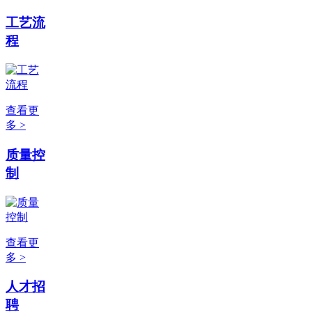
工艺流
程
查看更
多 >
质量控
制
查看更
多 >
人才招
聘