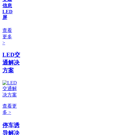
信息
LED
屏
查看
更多
>
LED交
通解决
方案
查看更
多 >
停车诱
导解决