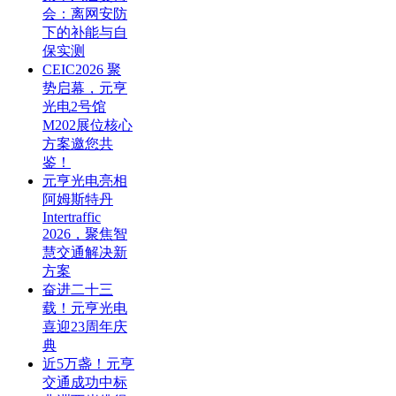
会：离网安防
下的补能与自
保实测
CEIC2026 聚
势启幕，元亨
光电2号馆
M202展位核心
方案邀您共
鉴！
元亨光电亮相
阿姆斯特丹
Intertraffic
2026，聚焦智
慧交通解决新
方案
奋进二十三
载！元亨光电
喜迎23周年庆
典
近5万盏！元亨
交通成功中标