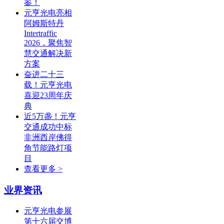
鉴！
元亨光电亮相
阿姆斯特丹
Intertraffic
2026，聚焦智
慧交通解决新
方案
奋进二十三
载！元亨光电
喜迎23周年庆
典
近5万盏！元亨
交通成功中标
非洲西岸佛得
角节能路灯项
目
查看更多 >
业界资讯
元亨光电参展
第十六届交博