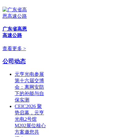
广东省高恩
高速公路
查看更多 >
公司动态
元亨光电参展
第十六届交博
会：离网安防
下的补能与自
保实测
CEIC2026 聚
势启幕，元亨
光电2号馆
M202展位核心
方案邀您共