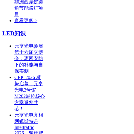
非洲西岸佛得
角节能路灯项
目
查看更多 >
LED知识
元亨光电参展
第十六届交博
会：离网安防
下的补能与自
保实测
CEIC2026 聚
势启幕，元亨
光电2号馆
M202展位核心
方案邀您共
鉴！
元亨光电亮相
阿姆斯特丹
Intertraffic
2026，聚焦智