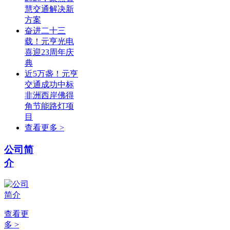
慧交通解决新
方案
奋进二十三
载！元亨光电
喜迎23周年庆
典
近5万盏！元亨
交通成功中标
非洲西岸佛得
角节能路灯项
目
查看更多 >
公司简
介
查看更
多 >