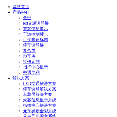
网站首页
产品中心
全部
led交通诱导屏
乘客信息显示
车道控制标志
可变限速标志
停车诱导屏
复合屏
拖车屏
特殊定制
指挥中心显示
交通专利
解决方案
LED交通解决方案
停车诱导解决方案
车载屏解决方案
乘客信息显示系统
指挥中心解决方案
元亨异步全彩系统
元亨异步图文系统