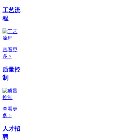
工艺流
程
查看更
多 >
质量控
制
查看更
多 >
人才招
聘