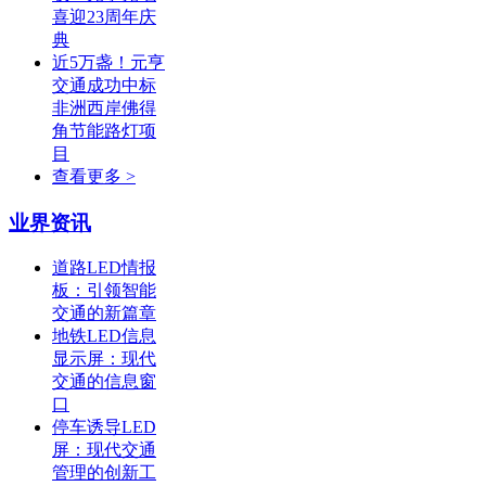
喜迎23周年庆
典
近5万盏！元亨
交通成功中标
非洲西岸佛得
角节能路灯项
目
查看更多 >
业界资讯
道路LED情报
板：引领智能
交通的新篇章
地铁LED信息
显示屏：现代
交通的信息窗
口
停车诱导LED
屏：现代交通
管理的创新工