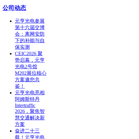
公司动态
元亨光电参展
第十六届交博
会：离网安防
下的补能与自
保实测
CEIC2026 聚
势启幕，元亨
光电2号馆
M202展位核心
方案邀您共
鉴！
元亨光电亮相
阿姆斯特丹
Intertraffic
2026，聚焦智
慧交通解决新
方案
奋进二十三
载！元亨光电