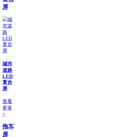
屏
城市
道路
LED
复合
屏
查看
更多
>
拖车
屏