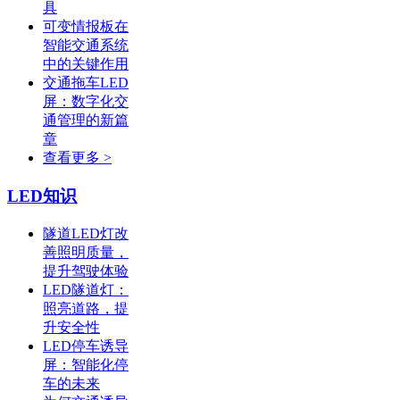
具
可变情报板在
智能交通系统
中的关键作用
交通拖车LED
屏：数字化交
通管理的新篇
章
查看更多 >
LED知识
隧道LED灯改
善照明质量，
提升驾驶体验
LED隧道灯：
照亮道路，提
升安全性
LED停车诱导
屏：智能化停
车的未来