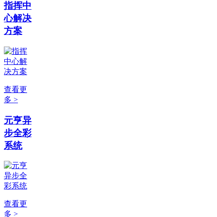
指挥中
心解决
方案
查看更
多 >
元亨异
步全彩
系统
查看更
多 >