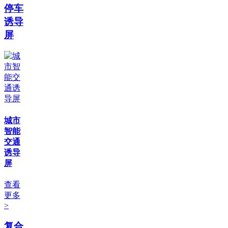
停车
诱导
屏
城市
智能
交通
诱导
屏
查看
更多
>
复合