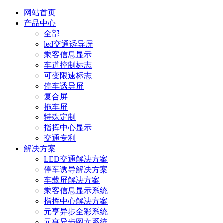
网站首页
产品中心
全部
led交通诱导屏
乘客信息显示
车道控制标志
可变限速标志
停车诱导屏
复合屏
拖车屏
特殊定制
指挥中心显示
交通专利
解决方案
LED交通解决方案
停车诱导解决方案
车载屏解决方案
乘客信息显示系统
指挥中心解决方案
元亨异步全彩系统
元亨异步图文系统