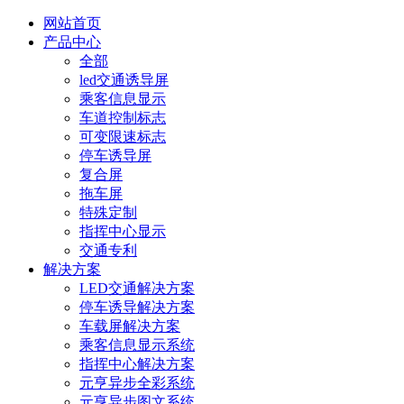
网站首页
产品中心
全部
led交通诱导屏
乘客信息显示
车道控制标志
可变限速标志
停车诱导屏
复合屏
拖车屏
特殊定制
指挥中心显示
交通专利
解决方案
LED交通解决方案
停车诱导解决方案
车载屏解决方案
乘客信息显示系统
指挥中心解决方案
元亨异步全彩系统
元亨异步图文系统