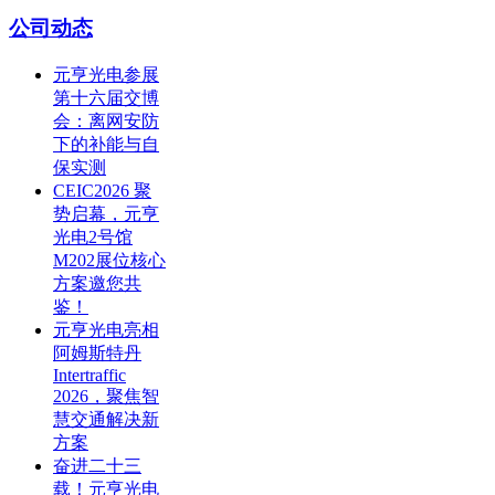
公司动态
元亨光电参展
第十六届交博
会：离网安防
下的补能与自
保实测
CEIC2026 聚
势启幕，元亨
光电2号馆
M202展位核心
方案邀您共
鉴！
元亨光电亮相
阿姆斯特丹
Intertraffic
2026，聚焦智
慧交通解决新
方案
奋进二十三
载！元亨光电