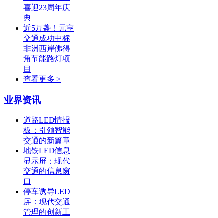
喜迎23周年庆
典
近5万盏！元亨
交通成功中标
非洲西岸佛得
角节能路灯项
目
查看更多 >
业界资讯
道路LED情报
板：引领智能
交通的新篇章
地铁LED信息
显示屏：现代
交通的信息窗
口
停车诱导LED
屏：现代交通
管理的创新工