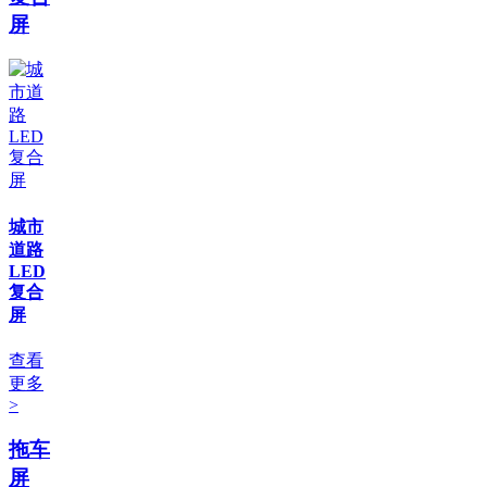
屏
城市
道路
LED
复合
屏
查看
更多
>
拖车
屏