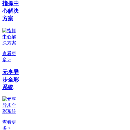
指挥中
心解决
方案
查看更
多 >
元亨异
步全彩
系统
查看更
多 >