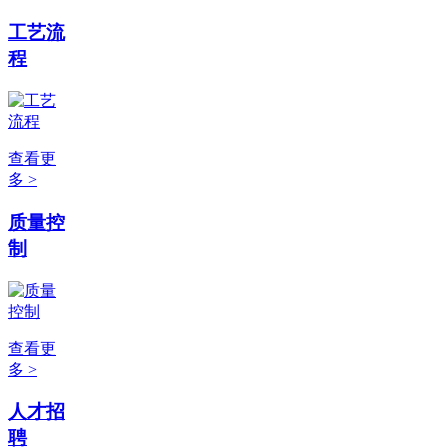
工艺流
程
查看更
多 >
质量控
制
查看更
多 >
人才招
聘