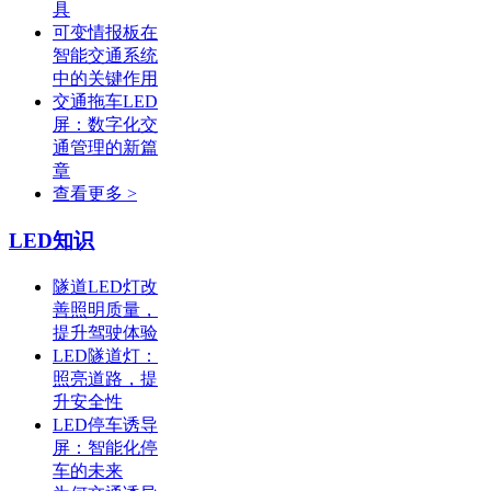
具
可变情报板在
智能交通系统
中的关键作用
交通拖车LED
屏：数字化交
通管理的新篇
章
查看更多 >
LED知识
隧道LED灯改
善照明质量，
提升驾驶体验
LED隧道灯：
照亮道路，提
升安全性
LED停车诱导
屏：智能化停
车的未来