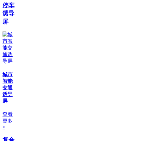
停车
诱导
屏
城市
智能
交通
诱导
屏
查看
更多
>
复合