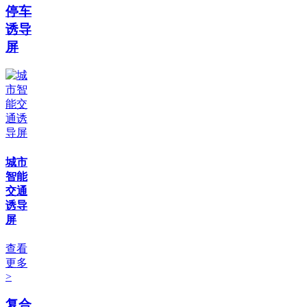
停车
诱导
屏
城市
智能
交通
诱导
屏
查看
更多
>
复合