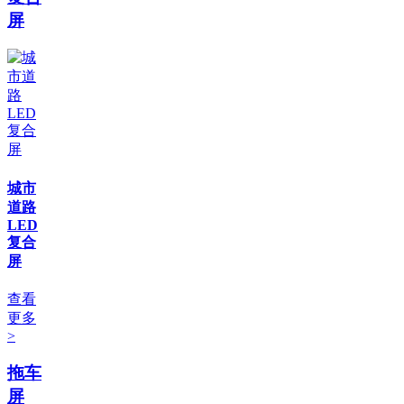
屏
城市
道路
LED
复合
屏
查看
更多
>
拖车
屏