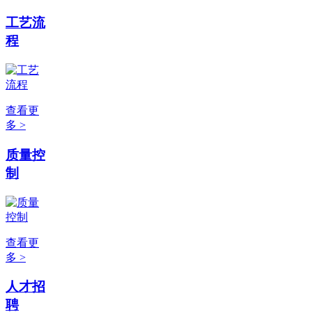
工艺流
程
查看更
多 >
质量控
制
查看更
多 >
人才招
聘