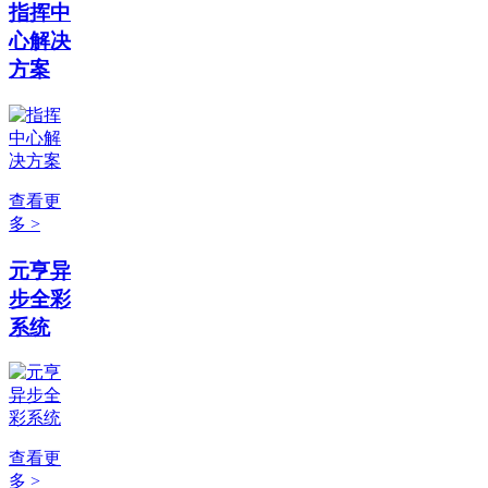
指挥中
心解决
方案
查看更
多 >
元亨异
步全彩
系统
查看更
多 >