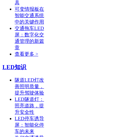
具
可变情报板在
智能交通系统
中的关键作用
交通拖车LED
屏：数字化交
通管理的新篇
章
查看更多 >
LED知识
隧道LED灯改
善照明质量，
提升驾驶体验
LED隧道灯：
照亮道路，提
升安全性
LED停车诱导
屏：智能化停
车的未来