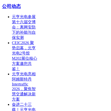
公司动态
元亨光电参展
第十六届交博
会：离网安防
下的补能与自
保实测
CEIC2026 聚
势启幕，元亨
光电2号馆
M202展位核心
方案邀您共
鉴！
元亨光电亮相
阿姆斯特丹
Intertraffic
2026，聚焦智
慧交通解决新
方案
奋进二十三
载！元亨光电