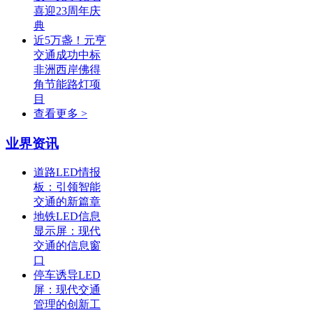
喜迎23周年庆
典
近5万盏！元亨
交通成功中标
非洲西岸佛得
角节能路灯项
目
查看更多 >
业界资讯
道路LED情报
板：引领智能
交通的新篇章
地铁LED信息
显示屏：现代
交通的信息窗
口
停车诱导LED
屏：现代交通
管理的创新工