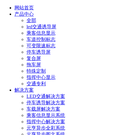
网站首页
产品中心
全部
led交通诱导屏
乘客信息显示
车道控制标志
可变限速标志
停车诱导屏
复合屏
拖车屏
特殊定制
指挥中心显示
交通专利
解决方案
LED交通解决方案
停车诱导解决方案
车载屏解决方案
乘客信息显示系统
指挥中心解决方案
元亨异步全彩系统
元亨异步图文系统