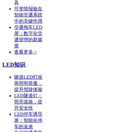
具
可变情报板在
智能交通系统
中的关键作用
交通拖车LED
屏：数字化交
通管理的新篇
章
查看更多 >
LED知识
隧道LED灯改
善照明质量，
提升驾驶体验
LED隧道灯：
照亮道路，提
升安全性
LED停车诱导
屏：智能化停
车的未来