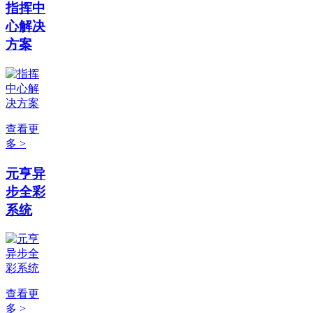
指挥中
心解决
方案
查看更
多 >
元亨异
步全彩
系统
查看更
多 >