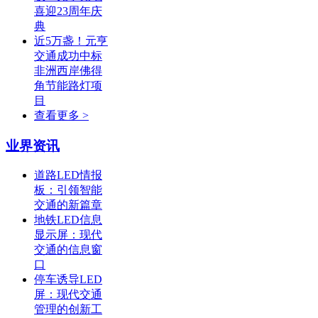
喜迎23周年庆
典
近5万盏！元亨
交通成功中标
非洲西岸佛得
角节能路灯项
目
查看更多 >
业界资讯
道路LED情报
板：引领智能
交通的新篇章
地铁LED信息
显示屏：现代
交通的信息窗
口
停车诱导LED
屏：现代交通
管理的创新工