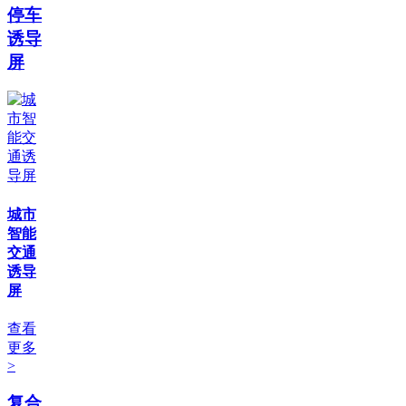
停车
诱导
屏
城市
智能
交通
诱导
屏
查看
更多
>
复合