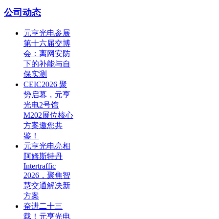
公司动态
元亨光电参展
第十六届交博
会：离网安防
下的补能与自
保实测
CEIC2026 聚
势启幕，元亨
光电2号馆
M202展位核心
方案邀您共
鉴！
元亨光电亮相
阿姆斯特丹
Intertraffic
2026，聚焦智
慧交通解决新
方案
奋进二十三
载！元亨光电