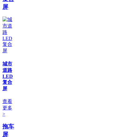
屏
城市
道路
LED
复合
屏
查看
更多
>
拖车
屏