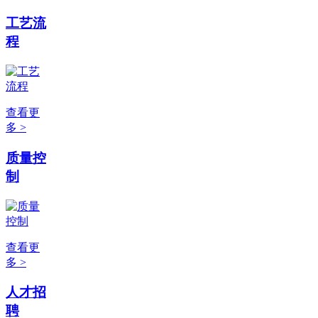
工艺流
程
查看更
多 >
质量控
制
查看更
多 >
人才招
聘