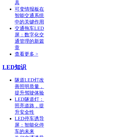
具
可变情报板在
智能交通系统
中的关键作用
交通拖车LED
屏：数字化交
通管理的新篇
章
查看更多 >
LED知识
隧道LED灯改
善照明质量，
提升驾驶体验
LED隧道灯：
照亮道路，提
升安全性
LED停车诱导
屏：智能化停
车的未来