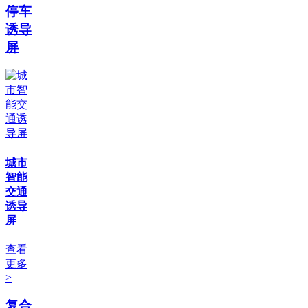
停车
诱导
屏
城市
智能
交通
诱导
屏
查看
更多
>
复合