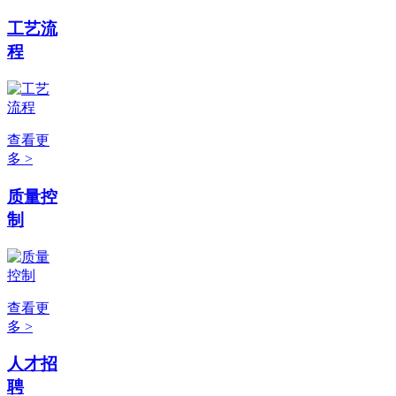
工艺流
程
查看更
多 >
质量控
制
查看更
多 >
人才招
聘