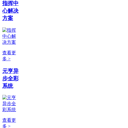
指挥中
心解决
方案
查看更
多 >
元亨异
步全彩
系统
查看更
多 >