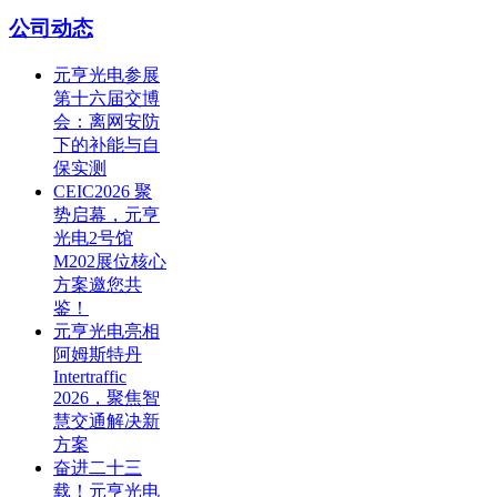
公司动态
元亨光电参展
第十六届交博
会：离网安防
下的补能与自
保实测
CEIC2026 聚
势启幕，元亨
光电2号馆
M202展位核心
方案邀您共
鉴！
元亨光电亮相
阿姆斯特丹
Intertraffic
2026，聚焦智
慧交通解决新
方案
奋进二十三
载！元亨光电