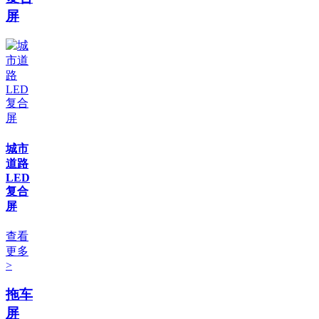
屏
城市
道路
LED
复合
屏
查看
更多
>
拖车
屏