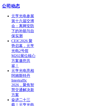
公司动态
元亨光电参展
第十六届交博
会：离网安防
下的补能与自
保实测
CEIC2026 聚
势启幕，元亨
光电2号馆
M202展位核心
方案邀您共
鉴！
元亨光电亮相
阿姆斯特丹
Intertraffic
2026，聚焦智
慧交通解决新
方案
奋进二十三
载！元亨光电