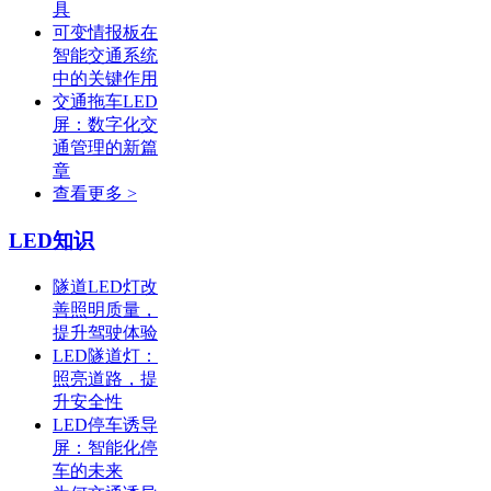
具
可变情报板在
智能交通系统
中的关键作用
交通拖车LED
屏：数字化交
通管理的新篇
章
查看更多 >
LED知识
隧道LED灯改
善照明质量，
提升驾驶体验
LED隧道灯：
照亮道路，提
升安全性
LED停车诱导
屏：智能化停
车的未来