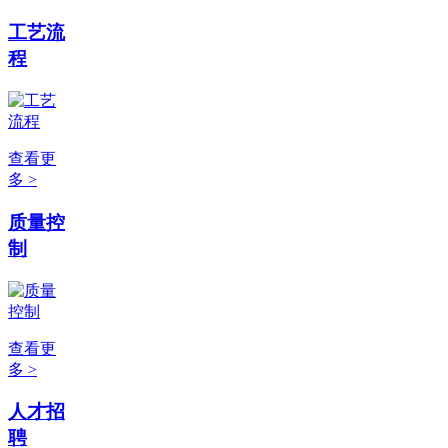
工艺流
程
查看更
多 >
质量控
制
查看更
多 >
人才招
聘