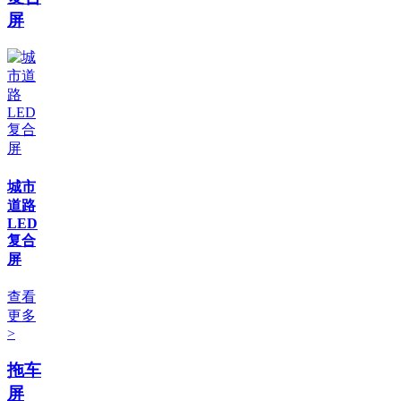
屏
城市
道路
LED
复合
屏
查看
更多
>
拖车
屏