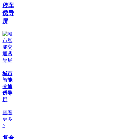
停车
诱导
屏
城市
智能
交通
诱导
屏
查看
更多
>
复合