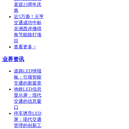
喜迎23周年庆
典
近5万盏！元亨
交通成功中标
非洲西岸佛得
角节能路灯项
目
查看更多 >
业界资讯
道路LED情报
板：引领智能
交通的新篇章
地铁LED信息
显示屏：现代
交通的信息窗
口
停车诱导LED
屏：现代交通
管理的创新工