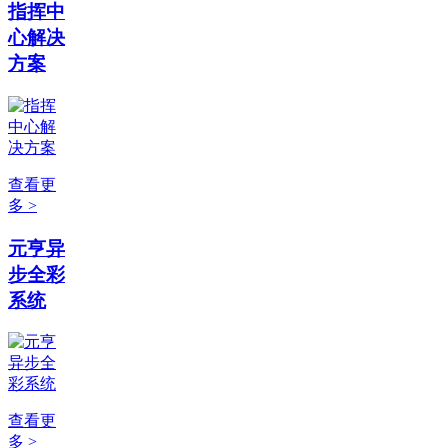
指挥中
心解决
方案
查看更
多 >
元亨异
步全彩
系统
查看更
多 >