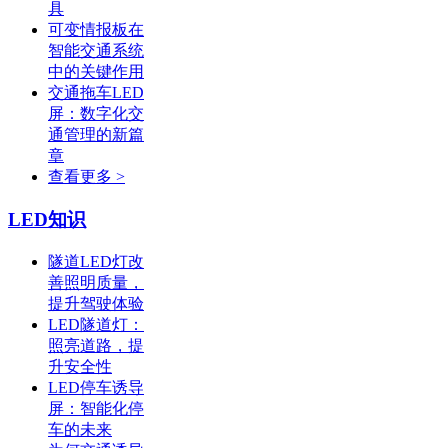
具
可变情报板在
智能交通系统
中的关键作用
交通拖车LED
屏：数字化交
通管理的新篇
章
查看更多 >
LED知识
隧道LED灯改
善照明质量，
提升驾驶体验
LED隧道灯：
照亮道路，提
升安全性
LED停车诱导
屏：智能化停
车的未来