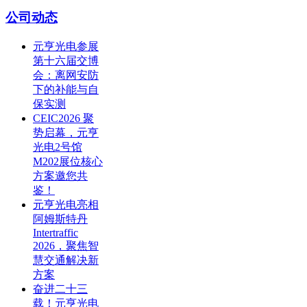
公司动态
元亨光电参展
第十六届交博
会：离网安防
下的补能与自
保实测
CEIC2026 聚
势启幕，元亨
光电2号馆
M202展位核心
方案邀您共
鉴！
元亨光电亮相
阿姆斯特丹
Intertraffic
2026，聚焦智
慧交通解决新
方案
奋进二十三
载！元亨光电