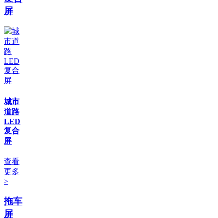
屏
城市
道路
LED
复合
屏
查看
更多
>
拖车
屏