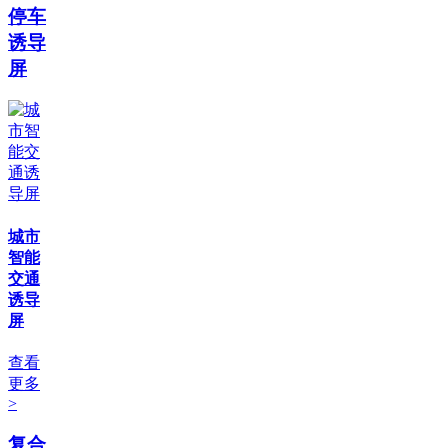
停车
诱导
屏
城市
智能
交通
诱导
屏
查看
更多
>
复合