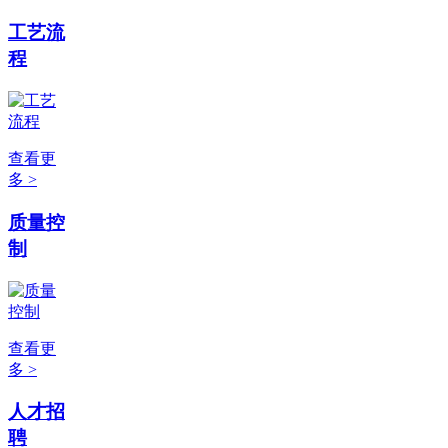
工艺流
程
查看更
多 >
质量控
制
查看更
多 >
人才招
聘