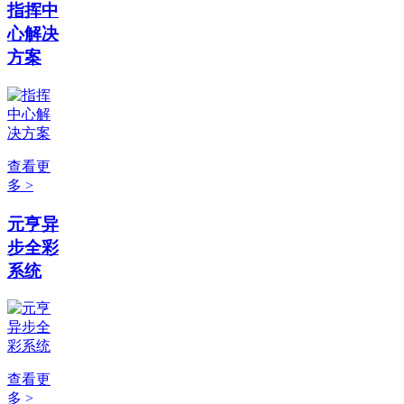
指挥中
心解决
方案
查看更
多 >
元亨异
步全彩
系统
查看更
多 >