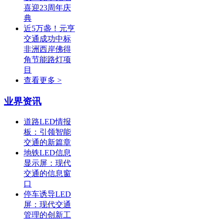
喜迎23周年庆
典
近5万盏！元亨
交通成功中标
非洲西岸佛得
角节能路灯项
目
查看更多 >
业界资讯
道路LED情报
板：引领智能
交通的新篇章
地铁LED信息
显示屏：现代
交通的信息窗
口
停车诱导LED
屏：现代交通
管理的创新工