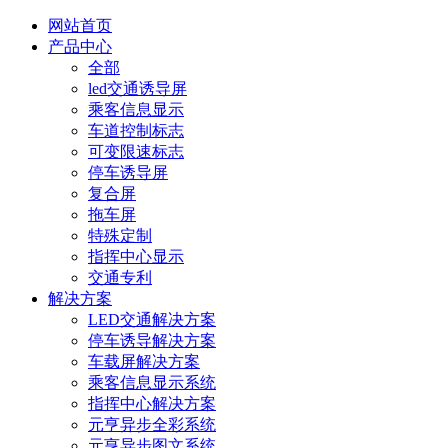
网站首页
产品中心
全部
led交通诱导屏
乘客信息显示
车道控制标志
可变限速标志
停车诱导屏
复合屏
拖车屏
特殊定制
指挥中心显示
交通专利
解决方案
LED交通解决方案
停车诱导解决方案
车载屏解决方案
乘客信息显示系统
指挥中心解决方案
元亨异步全彩系统
元亨异步图文系统