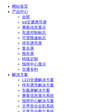
网站首页
产品中心
全部
led交通诱导屏
乘客信息显示
车道控制标志
可变限速标志
停车诱导屏
复合屏
拖车屏
特殊定制
指挥中心显示
交通专利
解决方案
LED交通解决方案
停车诱导解决方案
车载屏解决方案
乘客信息显示系统
指挥中心解决方案
元亨异步全彩系统
元亨异步图文系统