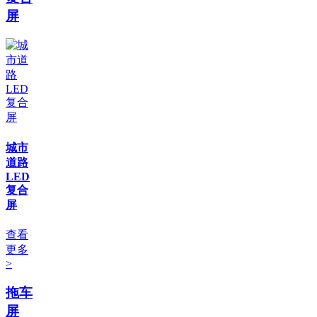
屏
城市
道路
LED
复合
屏
查看
更多
>
拖车
屏