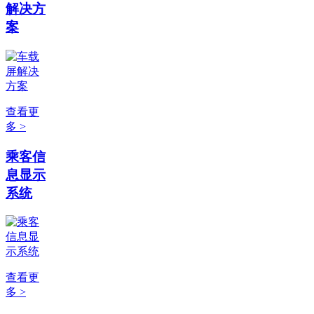
解决方
案
查看更
多 >
乘客信
息显示
系统
查看更
多 >