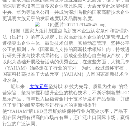
前深圳市也仅有三百多家企业获此殊荣，大族元亨此次能够和
中兴、华为等知名公司一并成为深圳首批的国家高新技术企业
更说明大族元亨的发展速度以及品牌知名度。
根据《国家火炬计划重点高新技术企业认定条件和管理办
法（试行）》的有关规定，国家高新技术企业的认定管理工作
遵循突出企业主体、鼓励技术创新、实施动态管理、坚持公平
公正的原则，在《国家重点支持的高新技术领域》内，持续进
行研究开发与技术成果转化，形成企业核心自主知识产权，并
以此为基础开展经营活动的优秀企业，在这些方面，大族元亨
（YAHAM）始终走在了行业的前列，为此，经过最终审核，
国家科技部批准了大族元亨（YAHAM）入围国家高新技术企
业名单。
近年来，
大族元亨
坚持以“科技为先导、质量为生命”的经
营宗旨，坚持掌握和提升企业的核心技术，不断研制新型LED
显示产品，每年投入巨额资金用于技术研发和产品创新，并建
立了专门的研究实验室进行技术的更新和提升，
使“YAHAM”牌LED显示屏始终保持行业内顶尖水平，产品不
但在国内拥有很高的市场占有率，还广泛出口国际市场，赢得
行业的广泛认同。