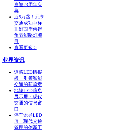
喜迎23周年庆
典
近5万盏！元亨
交通成功中标
非洲西岸佛得
角节能路灯项
目
查看更多 >
业界资讯
道路LED情报
板：引领智能
交通的新篇章
地铁LED信息
显示屏：现代
交通的信息窗
口
停车诱导LED
屏：现代交通
管理的创新工