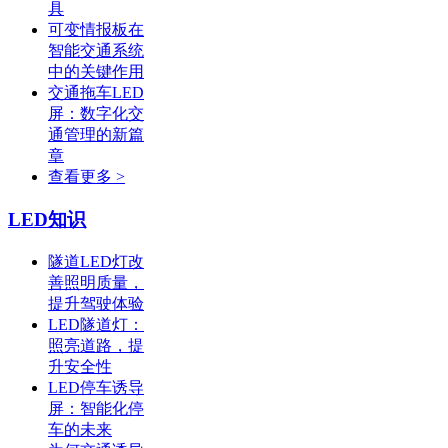
具
可变情报板在
智能交通系统
中的关键作用
交通拖车LED
屏：数字化交
通管理的新篇
章
查看更多 >
LED知识
隧道LED灯改
善照明质量，
提升驾驶体验
LED隧道灯：
照亮道路，提
升安全性
LED停车诱导
屏：智能化停
车的未来