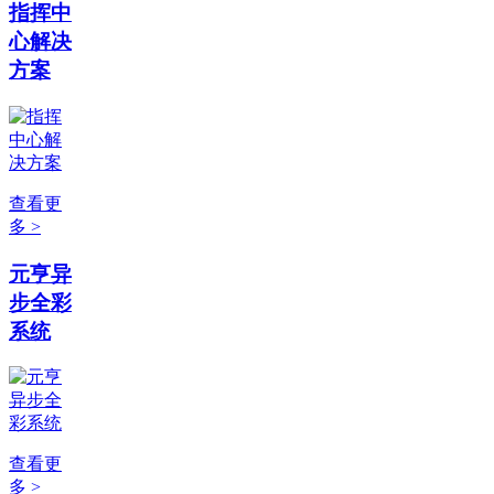
指挥中
心解决
方案
查看更
多 >
元亨异
步全彩
系统
查看更
多 >