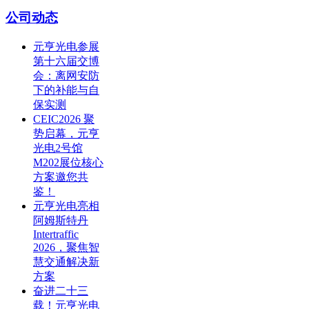
公司动态
元亨光电参展
第十六届交博
会：离网安防
下的补能与自
保实测
CEIC2026 聚
势启幕，元亨
光电2号馆
M202展位核心
方案邀您共
鉴！
元亨光电亮相
阿姆斯特丹
Intertraffic
2026，聚焦智
慧交通解决新
方案
奋进二十三
载！元亨光电