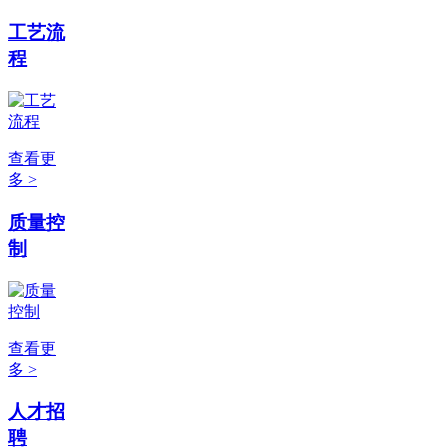
工艺流
程
查看更
多 >
质量控
制
查看更
多 >
人才招
聘