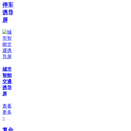
停车
诱导
屏
城市
智能
交通
诱导
屏
查看
更多
>
复合