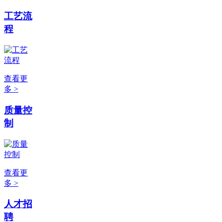
工艺流
程
查看更
多 >
质量控
制
查看更
多 >
人才招
聘