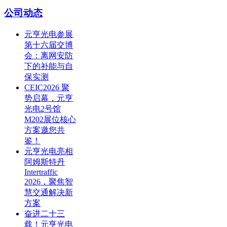
公司动态
元亨光电参展
第十六届交博
会：离网安防
下的补能与自
保实测
CEIC2026 聚
势启幕，元亨
光电2号馆
M202展位核心
方案邀您共
鉴！
元亨光电亮相
阿姆斯特丹
Intertraffic
2026，聚焦智
慧交通解决新
方案
奋进二十三
载！元亨光电