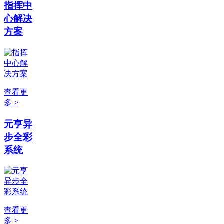
指挥中
心解决
方案
查看更
多 >
元亨异
步全彩
系统
查看更
多 >