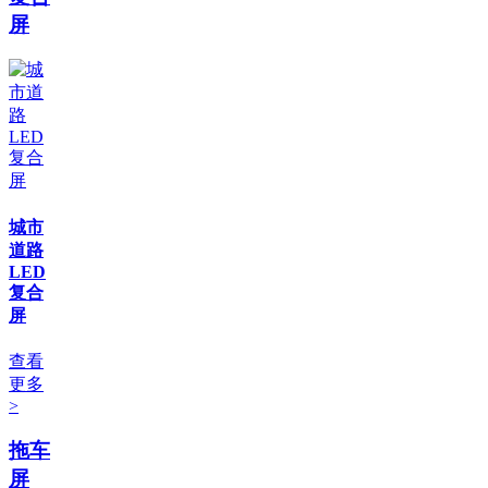
屏
城市
道路
LED
复合
屏
查看
更多
>
拖车
屏