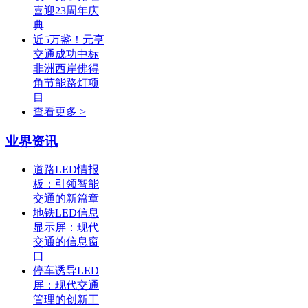
喜迎23周年庆
典
近5万盏！元亨
交通成功中标
非洲西岸佛得
角节能路灯项
目
查看更多 >
业界资讯
道路LED情报
板：引领智能
交通的新篇章
地铁LED信息
显示屏：现代
交通的信息窗
口
停车诱导LED
屏：现代交通
管理的创新工