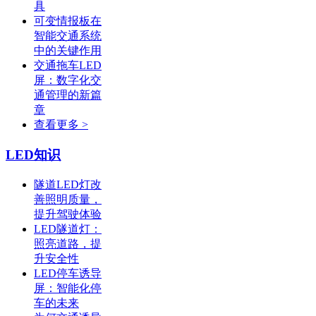
具
可变情报板在
智能交通系统
中的关键作用
交通拖车LED
屏：数字化交
通管理的新篇
章
查看更多 >
LED知识
隧道LED灯改
善照明质量，
提升驾驶体验
LED隧道灯：
照亮道路，提
升安全性
LED停车诱导
屏：智能化停
车的未来