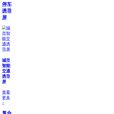
停车
诱导
屏
城市
智能
交通
诱导
屏
查看
更多
>
复合