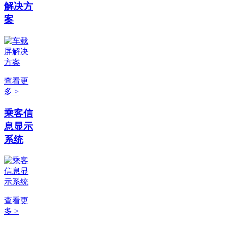
解决方
案
查看更
多 >
乘客信
息显示
系统
查看更
多 >