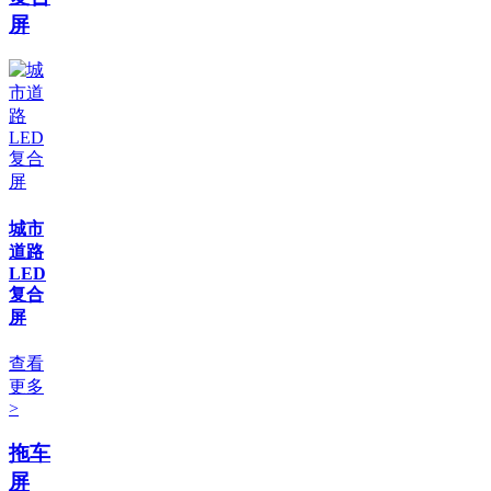
屏
城市
道路
LED
复合
屏
查看
更多
>
拖车
屏