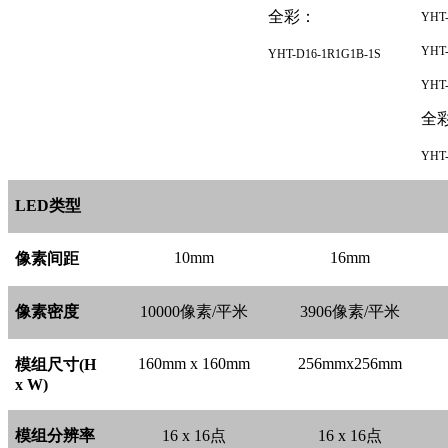
全彩：
YHT-
YHT-
YHT-D16-1R1G1B-1S
YHT-
全
YHT-
LED
类型
10mm
16mm
像素间距
像素密度
10000
像素/平米
3906
像素/平米
160mm x 160mm
256mmx256mm
模组尺寸(H
x W)
模组分辨率
16 x 16
点
16 x 16
点