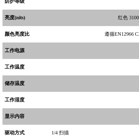
防护等级
亮度(nits)
红色 310
颜色亮度比
遵循EN12966 
工作电源
工作温度
储存温度
工作湿度
显示内容
驱动方式
1/4
扫描