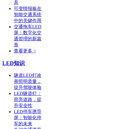
具
可变情报板在
智能交通系统
中的关键作用
交通拖车LED
屏：数字化交
通管理的新篇
章
查看更多 >
LED知识
隧道LED灯改
善照明质量，
提升驾驶体验
LED隧道灯：
照亮道路，提
升安全性
LED停车诱导
屏：智能化停
车的未来