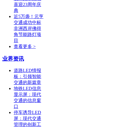
喜迎23周年庆
典
近5万盏！元亨
交通成功中标
非洲西岸佛得
角节能路灯项
目
查看更多 >
业界资讯
道路LED情报
板：引领智能
交通的新篇章
地铁LED信息
显示屏：现代
交通的信息窗
口
停车诱导LED
屏：现代交通
管理的创新工