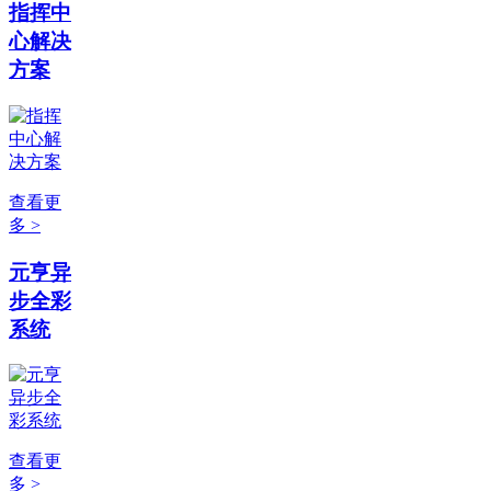
指挥中
心解决
方案
查看更
多 >
元亨异
步全彩
系统
查看更
多 >