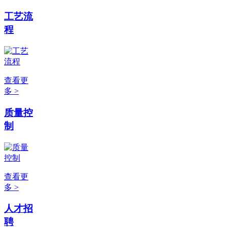
工艺流
程
查看更
多 >
质量控
制
查看更
多 >
人才招
聘