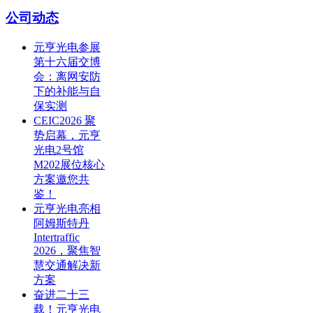
公司动态
元亨光电参展
第十六届交博
会：离网安防
下的补能与自
保实测
CEIC2026 聚
势启幕，元亨
光电2号馆
M202展位核心
方案邀您共
鉴！
元亨光电亮相
阿姆斯特丹
Intertraffic
2026，聚焦智
慧交通解决新
方案
奋进二十三
载！元亨光电