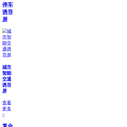
停车
诱导
屏
城市
智能
交通
诱导
屏
查看
更多
>
复合