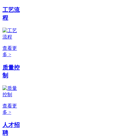
工艺流
程
查看更
多 >
质量控
制
查看更
多 >
人才招
聘