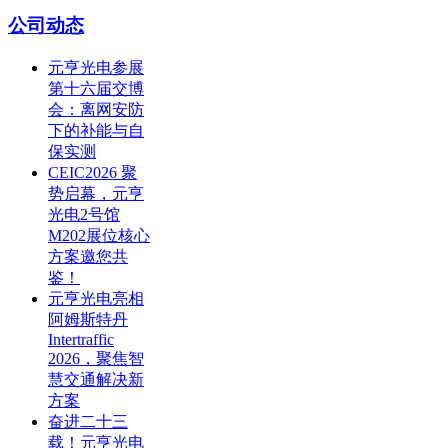
公司动态
元亨光电参展
第十六届交博
会：离网安防
下的补能与自
保实测
CEIC2026 聚
势启幕，元亨
光电2号馆
M202展位核心
方案邀您共
鉴！
元亨光电亮相
阿姆斯特丹
Intertraffic
2026，聚焦智
慧交通解决新
方案
奋进二十三
载！元亨光电