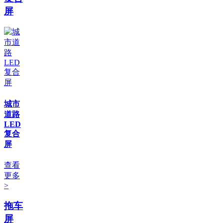
屏
城市
道路
LED
复合
屏
查看
更多
>
拖车
屏