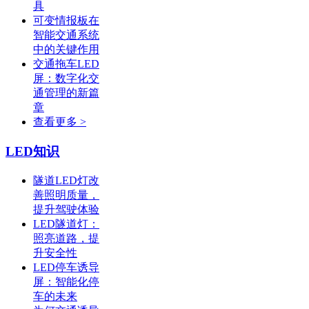
具
可变情报板在
智能交通系统
中的关键作用
交通拖车LED
屏：数字化交
通管理的新篇
章
查看更多 >
LED知识
隧道LED灯改
善照明质量，
提升驾驶体验
LED隧道灯：
照亮道路，提
升安全性
LED停车诱导
屏：智能化停
车的未来