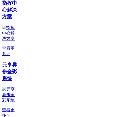
指挥中
心解决
方案
查看更
多 >
元亨异
步全彩
系统
查看更
多 >