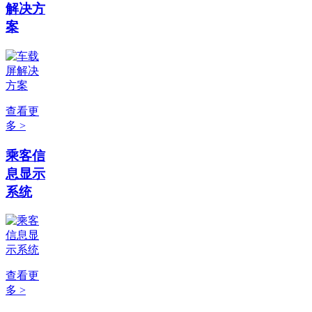
解决方
案
查看更
多 >
乘客信
息显示
系统
查看更
多 >