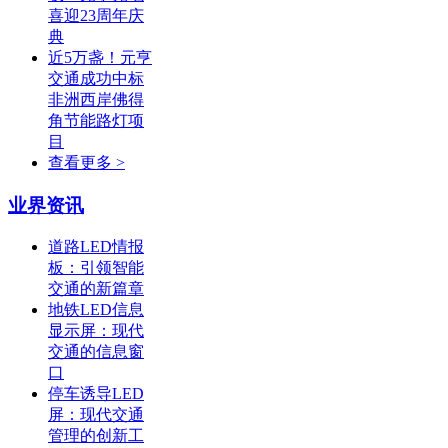
喜迎23周年庆
典
近5万盏！元亨
交通成功中标
非洲西岸佛得
角节能路灯项
目
查看更多 >
业界资讯
道路LED情报
板：引领智能
交通的新篇章
地铁LED信息
显示屏：现代
交通的信息窗
口
停车诱导LED
屏：现代交通
管理的创新工