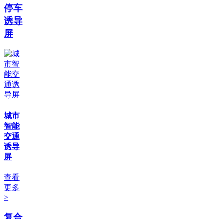
停车
诱导
屏
城市
智能
交通
诱导
屏
查看
更多
>
复合