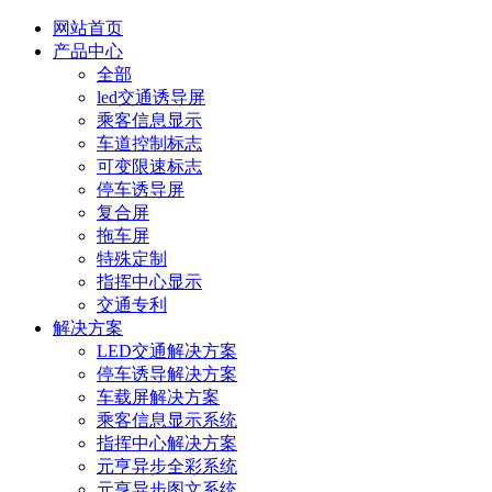
网站首页
产品中心
全部
led交通诱导屏
乘客信息显示
车道控制标志
可变限速标志
停车诱导屏
复合屏
拖车屏
特殊定制
指挥中心显示
交通专利
解决方案
LED交通解决方案
停车诱导解决方案
车载屏解决方案
乘客信息显示系统
指挥中心解决方案
元亨异步全彩系统
元亨异步图文系统