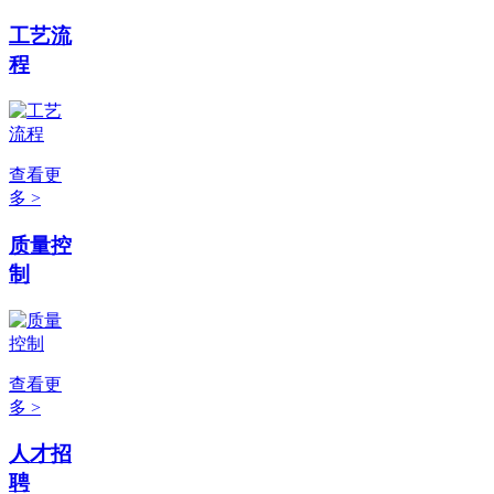
工艺流
程
查看更
多 >
质量控
制
查看更
多 >
人才招
聘