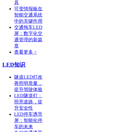
具
可变情报板在
智能交通系统
中的关键作用
交通拖车LED
屏：数字化交
通管理的新篇
章
查看更多 >
LED知识
隧道LED灯改
善照明质量，
提升驾驶体验
LED隧道灯：
照亮道路，提
升安全性
LED停车诱导
屏：智能化停
车的未来