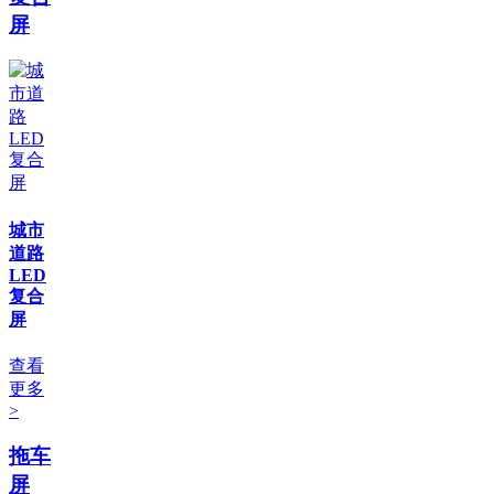
屏
城市
道路
LED
复合
屏
查看
更多
>
拖车
屏