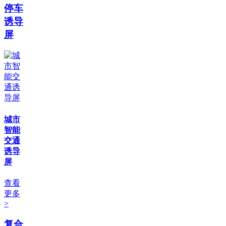
停车
诱导
屏
城市
智能
交通
诱导
屏
查看
更多
>
复合