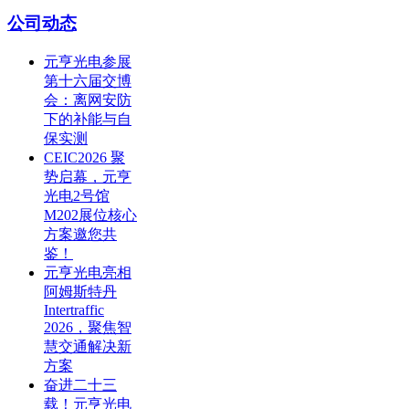
公司动态
元亨光电参展
第十六届交博
会：离网安防
下的补能与自
保实测
CEIC2026 聚
势启幕，元亨
光电2号馆
M202展位核心
方案邀您共
鉴！
元亨光电亮相
阿姆斯特丹
Intertraffic
2026，聚焦智
慧交通解决新
方案
奋进二十三
载！元亨光电