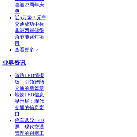
喜迎23周年庆
典
近5万盏！元亨
交通成功中标
非洲西岸佛得
角节能路灯项
目
查看更多 >
业界资讯
道路LED情报
板：引领智能
交通的新篇章
地铁LED信息
显示屏：现代
交通的信息窗
口
停车诱导LED
屏：现代交通
管理的创新工