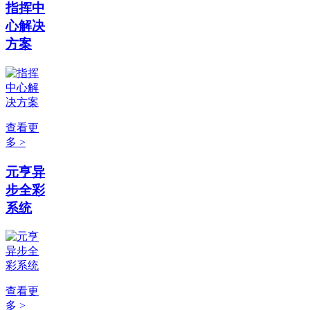
指挥中
心解决
方案
查看更
多 >
元亨异
步全彩
系统
查看更
多 >