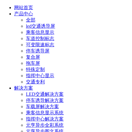
网站首页
产品中心
全部
led交通诱导屏
乘客信息显示
车道控制标志
可变限速标志
停车诱导屏
复合屏
拖车屏
特殊定制
指挥中心显示
交通专利
解决方案
LED交通解决方案
停车诱导解决方案
车载屏解决方案
乘客信息显示系统
指挥中心解决方案
元亨异步全彩系统
元亨异步图文系统