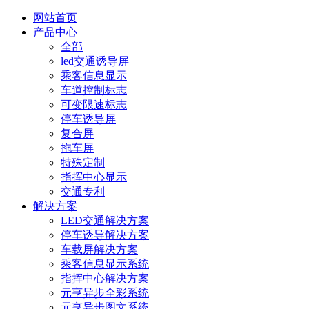
网站首页
产品中心
全部
led交通诱导屏
乘客信息显示
车道控制标志
可变限速标志
停车诱导屏
复合屏
拖车屏
特殊定制
指挥中心显示
交通专利
解决方案
LED交通解决方案
停车诱导解决方案
车载屏解决方案
乘客信息显示系统
指挥中心解决方案
元亨异步全彩系统
元亨异步图文系统