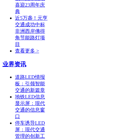
喜迎23周年庆
典
近5万盏！元亨
交通成功中标
非洲西岸佛得
角节能路灯项
目
查看更多 >
业界资讯
道路LED情报
板：引领智能
交通的新篇章
地铁LED信息
显示屏：现代
交通的信息窗
口
停车诱导LED
屏：现代交通
管理的创新工