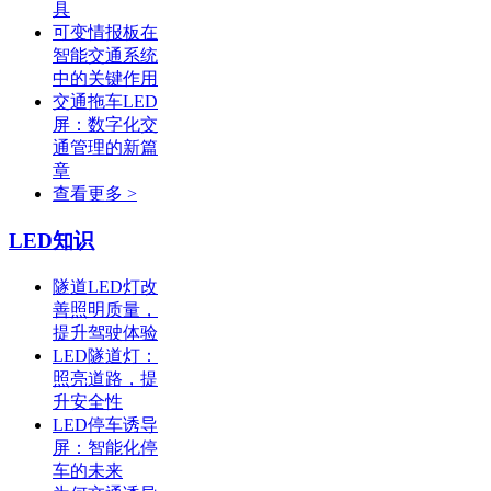
具
可变情报板在
智能交通系统
中的关键作用
交通拖车LED
屏：数字化交
通管理的新篇
章
查看更多 >
LED知识
隧道LED灯改
善照明质量，
提升驾驶体验
LED隧道灯：
照亮道路，提
升安全性
LED停车诱导
屏：智能化停
车的未来