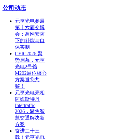
公司动态
元亨光电参展
第十六届交博
会：离网安防
下的补能与自
保实测
CEIC2026 聚
势启幕，元亨
光电2号馆
M202展位核心
方案邀您共
鉴！
元亨光电亮相
阿姆斯特丹
Intertraffic
2026，聚焦智
慧交通解决新
方案
奋进二十三
载！元亨光电