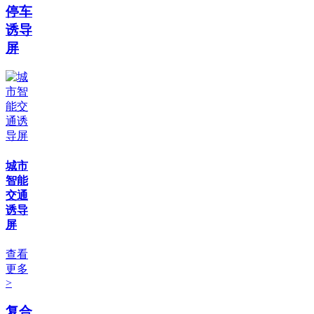
停车
诱导
屏
城市
智能
交通
诱导
屏
查看
更多
>
复合