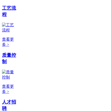
工艺流
程
查看更
多 >
质量控
制
查看更
多 >
人才招
聘