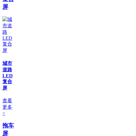
屏
城市
道路
LED
复合
屏
查看
更多
>
拖车
屏