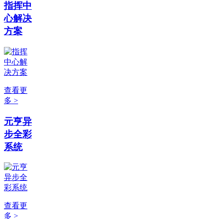
指挥中
心解决
方案
查看更
多 >
元亨异
步全彩
系统
查看更
多 >