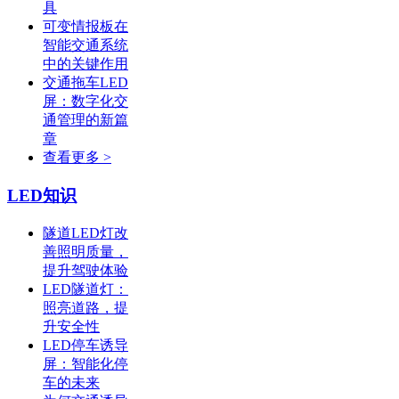
具
可变情报板在
智能交通系统
中的关键作用
交通拖车LED
屏：数字化交
通管理的新篇
章
查看更多 >
LED知识
隧道LED灯改
善照明质量，
提升驾驶体验
LED隧道灯：
照亮道路，提
升安全性
LED停车诱导
屏：智能化停
车的未来