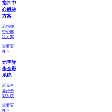
指挥中
心解决
方案
查看更
多 >
元亨异
步全彩
系统
查看更
多 >