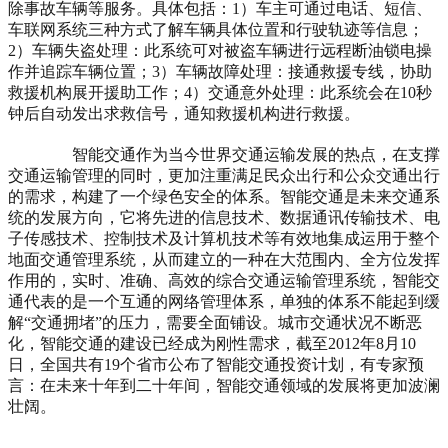
除事故车辆等服务。具体包括：1）车主可通过电话、短信、
车联网系统三种方式了解车辆具体位置和行驶轨迹等信息；
2）车辆失盗处理：此系统可对被盗车辆进行远程断油锁电操
作并追踪车辆位置；3）车辆故障处理：接通救援专线，协助
救援机构展开援助工作；4）交通意外处理：此系统会在10秒
钟后自动发出求救信号，通知救援机构进行救援。
智能交通作为当今世界交通运输发展的热点，在支撑
交通运输管理的同时，更加注重满足民众出行和公众交通出行
的需求，构建了一个绿色安全的体系。智能交通是未来交通系
统的发展方向，它将先进的信息技术、数据通讯传输技术、电
子传感技术、控制技术及计算机技术等有效地集成运用于整个
地面交通管理系统，从而建立的一种在大范围内、全方位发挥
作用的，实时、准确、高效的综合交通运输管理系统，智能交
通代表的是一个互通的网络管理体系，单独的体系不能起到缓
解“交通拥堵”的压力，需要全面铺设。城市交通状况不断恶
化，智能交通的建设已经成为刚性需求，截至2012年8月10
日，全国共有19个省市公布了智能交通投资计划，有专家预
言：在未来十年到二十年间，智能交通领域的发展将更加波澜
壮阔。