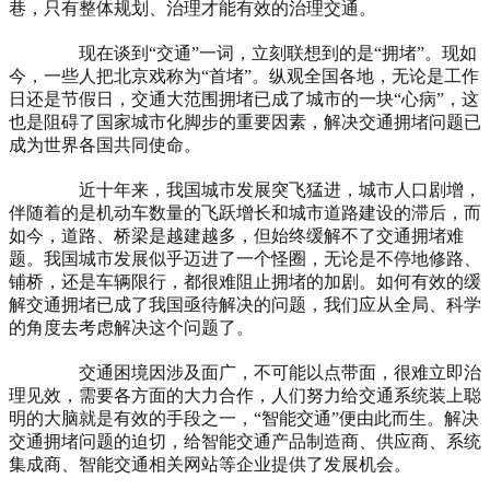
巷，只有整体规划、治理才能有效的治理交通。
现在谈到“交通”一词，立刻联想到的是“拥堵”。现如
今，一些人把北京戏称为“首堵”。纵观全国各地，无论是工作
日还是节假日，交通大范围拥堵已成了城市的一块“心病”，这
也是阻碍了国家城市化脚步的重要因素，解决交通拥堵问题已
成为世界各国共同使命。
近十年来，我国城市发展突飞猛进，城市人口剧增，
伴随着的是机动车数量的飞跃增长和城市道路建设的滞后，而
如今，道路、桥梁是越建越多，但始终缓解不了交通拥堵难
题。我国城市发展似乎迈进了一个怪圈，无论是不停地修路、
铺桥，还是车辆限行，都很难阻止拥堵的加剧。如何有效的缓
解交通拥堵已成了我国亟待解决的问题，我们应从全局、科学
的角度去考虑解决这个问题了。
交通困境因涉及面广，不可能以点带面，很难立即治
理见效，需要各方面的大力合作，人们努力给交通系统装上聪
明的大脑就是有效的手段之一，“智能交通”便由此而生。解决
交通拥堵问题的迫切，给智能交通产品制造商、供应商、系统
集成商、智能交通相关网站等企业提供了发展机会。