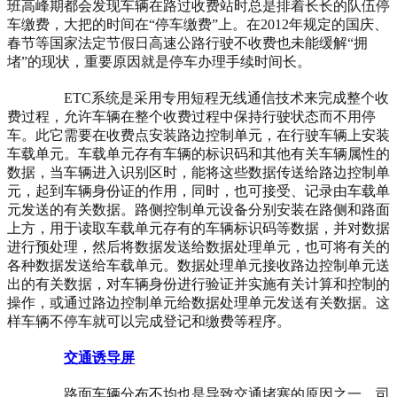
班高峰期都会发现车辆在路过收费站时总是排着长长的队伍停
车缴费，大把的时间在“停车缴费”上。在2012年规定的国庆、
春节等国家法定节假日高速公路行驶不收费也未能缓解“拥
堵”的现状，重要原因就是停车办理手续时间长。
ETC系统是采用专用短程无线通信技术来完成整个收
费过程，允许车辆在整个收费过程中保持行驶状态而不用停
车。此它需要在收费点安装路边控制单元，在行驶车辆上安装
车载单元。车载单元存有车辆的标识码和其他有关车辆属性的
数据，当车辆进入识别区时，能将这些数据传送给路边控制单
元，起到车辆身份证的作用，同时，也可接受、记录由车载单
元发送的有关数据。路侧控制单元设备分别安装在路侧和路面
上方，用于读取车载单元存有的车辆标识码等数据，并对数据
进行预处理，然后将数据发送给数据处理单元，也可将有关的
各种数据发送给车载单元。数据处理单元接收路边控制单元送
出的有关数据，对车辆身份进行验证并实施有关计算和控制的
操作，或通过路边控制单元给数据处理单元发送有关数据。这
样车辆不停车就可以完成登记和缴费等程序。
交通诱导屏
路面车辆分布不均也是导致交通堵塞的原因之一，司