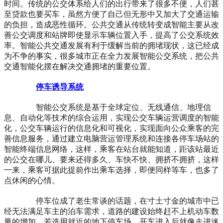
时间。传统的公交体系给人们的出行带来了很多不便，人们甚
至贷款也要买车，虽然方便了自己但无形中又加大了交通运输
的负担，造成恶性循环。公共交通从传统转变成智能主要从改
善公交调度和站牌即使显示车辆位置入手，提高了公交系统效
率。智能公共交通发展有利于缓解当前的拥堵现状，这已经成
为不争的事实，很多城市正在全力发展智能公交系统，把公共
交通智能化摆在解决交通拥堵的重要位置。
停车诱导系统
智能公交系统是基于全球定位、无线通信、地理信
息、自动化等技术的综合运用，实现公交车辆运营调度的智能
化，公交车辆运行的信息化和可视化，实现面向公众乘客的完
善信息服务，通过建立电脑营运管理系统和连接各停车场站的
智能终端信息网络，这样，乘客在站台就能知道，距该站最近
的公交在哪儿、要来还得多久、车快不快、拥挤不拥挤，这样
一来，乘客可据此提前作出乘车选择，即便同样等车，也多了
点休闲的心情。
停车位成了老生常谈的话题，在寸土寸金的城市中已
经无法满足车主的泊车需求，道路的建设始终赶不上机动车数
量的增加，若选用就近的地下停车场，开车进入后就像走进迷