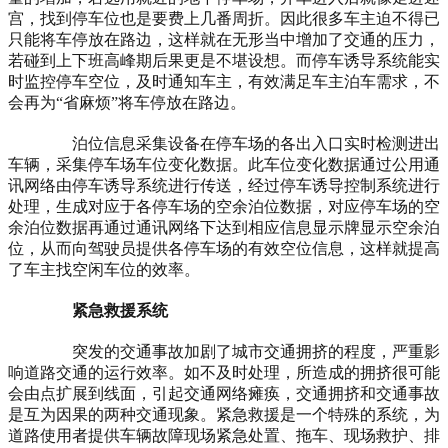
宫，找到停车位也是要费上几番周折。因此很多车主迫不得已
只能将车停放在路边，这样就在无形当中增加了交通的压力，
若碰到上下班高峰期后果更是不堪设想。而停车诱导系统能实
时监控停车空位，及时通知车主，有效满足车主泊车需求，不
会再为“省麻烦”将车停放在路边。
泊位信息采集设备在停车场的各出入口实时检测进出
车辆，采集停车场车位变化数据。此车位变化数据通过公用通
讯网络由停车诱导系统进行传送，经过停车诱导控制系统进行
处理，生成对应于各停车场的空余泊位数据，对应停车场的空
余泊位数据再通过通讯网络下达到相应信息显示牌显示空余泊
位，从而向驾驶员提供各停车场的有效空位信息，这样就提高
了车主找空闲车位的效率。
紧急救援系统
突发的交通事故加剧了城市交通拥挤的程度，严重影
响道路交通的运行效率。如不及时处理，所造成的拥挤很可能
会由点扩展到线面，引起交通网络瘫痪，交通拥挤和交通事故
是互为因果的两种交通现象。紧急救援是一个特殊的系统，为
道路使用者提供车辆故障现场紧急处置、拖车、现场救护、排