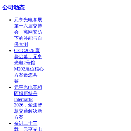
公司动态
元亨光电参展
第十六届交博
会：离网安防
下的补能与自
保实测
CEIC2026 聚
势启幕，元亨
光电2号馆
M202展位核心
方案邀您共
鉴！
元亨光电亮相
阿姆斯特丹
Intertraffic
2026，聚焦智
慧交通解决新
方案
奋进二十三
载！元亨光电