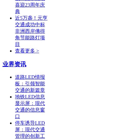
喜迎23周年庆
典
近5万盏！元亨
交通成功中标
非洲西岸佛得
角节能路灯项
目
查看更多 >
业界资讯
道路LED情报
板：引领智能
交通的新篇章
地铁LED信息
显示屏：现代
交通的信息窗
口
停车诱导LED
屏：现代交通
管理的创新工