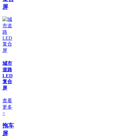
屏
城市
道路
LED
复合
屏
查看
更多
>
拖车
屏