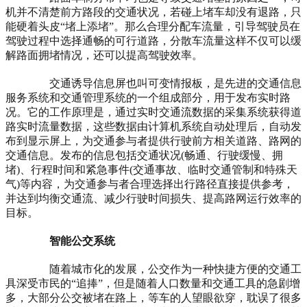
机并不清楚前方路段的交通状况，若碰上堵车却没有退路，只
能硬着头皮“堵上添堵”。那么合理分配车流量，引导驾驶员在
驾驶过程中选择通畅的可行道路，分散车流量这样不仅可以缓
解路面拥堵情况，还可以提高驾驶效率。
交通诱导信息屏也叫可变情报板，是先进的交通信息
服务系统和交通管理系统的一个组成部分，用于发布实时路
况。它的工作原理是，通过实时交通流数据的采集系统获得道
路实时流量数据，这些数据由计算机系统自动处理后，自动发
布到显示屏上，为交通参与者提供行驶前方相关道路、路网的
交通信息。发布的信息包括交通状况(畅通、行驶缓慢、拥
堵)、行程时间和紧急事件(交通事故、临时交通管制和特殊天
气)等内容，为交通参与者合理选择出行路径直接提供参考，
并达到均衡交通流、减少行驶时间损失、提高路网运行效率的
目标。
智能公交系统
随着城市化的发展，公交作为一种快捷方便的交通工
具深受市民的“追捧”，但是随着人口数量和交通工具的急剧增
多，大部分公交被堵在路上，等车的人望眼欲穿，耽误了很多