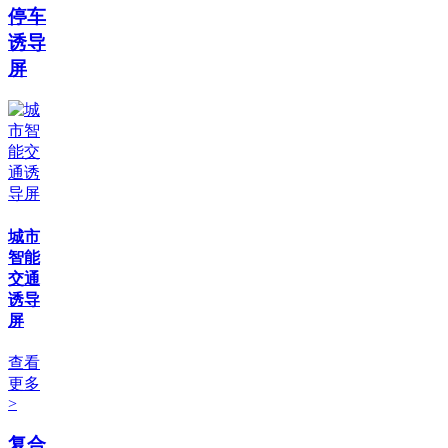
停车
诱导
屏
城市
智能
交通
诱导
屏
查看
更多
>
复合