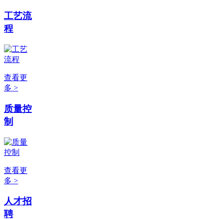
工艺流
程
查看更
多 >
质量控
制
查看更
多 >
人才招
聘