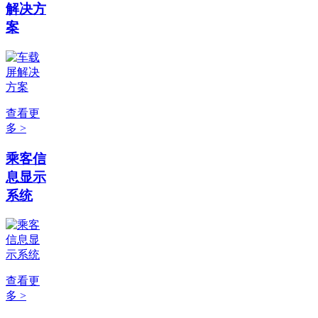
解决方
案
查看更
多 >
乘客信
息显示
系统
查看更
多 >