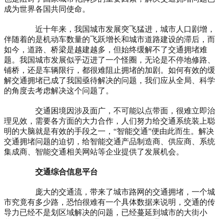
成为世界各国共同使命。
近十年来，我国城市发展突飞猛进，城市人口剧增，
伴随着的是机动车数量的飞跃增长和城市道路建设的滞后，而
如今，道路、桥梁是越建越多，但始终缓解不了交通拥堵难
题。我国城市发展似乎迈进了一个怪圈，无论是不停地修路、
铺桥，还是车辆限行，都很难阻止拥堵的加剧。如何有效的缓
解交通拥堵已成了我国亟待解决的问题，我们应从全局、科学
的角度去考虑解决这个问题了。
交通困境因涉及面广，不可能以点带面，很难立即治
理见效，需要各方面的大力合作，人们努力给交通系统装上聪
明的大脑就是有效的手段之一，“智能交通”便由此而生。解决
交通拥堵问题的迫切，给智能交通产品制造商、供应商、系统
集成商、智能交通相关网站等企业提供了发展机会。
交通综合信息平台
庞大的交通流，带来了城市路网的交通拥堵，一个城
市究竟有多少路，恐怕很难有一个具体数据来说明，交通的传
导力已经不是划区域解决的问题，已经蔓延到城市的大街小