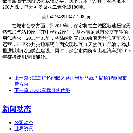
全市国省干线沿线将栽植抗旱、抗寒乔木10万株，花草灌木
200万株，每天可多吸收二氧化碳180吨。
在城市公交方面，到2013年，保定将在主城区新建压缩天
然气加气站19座（其中母站2座），基本满足城市公交车辆的
用气需求。2015年以前，将陆续购置1000余辆天然气客车投入
运营，市区公共交通车辆全面实现以气（天然气）代油，稳步
推进以电代油试点建设。同时，保定市内所有出租汽车到2013
年都将使用清洁能源。
上一篇
: LED灯还能嵌入路面当斑马线？揭秘智慧城市
新方向
下一篇
: LED车载屏的优势
新闻动态
公司动态
业界资讯