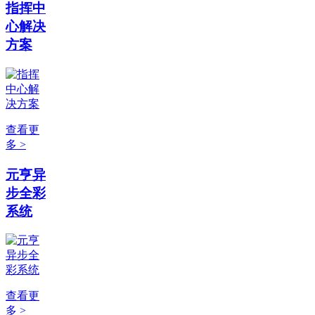
指挥中
心解决
方案
查看更
多 >
元亨异
步全彩
系统
查看更
多 >