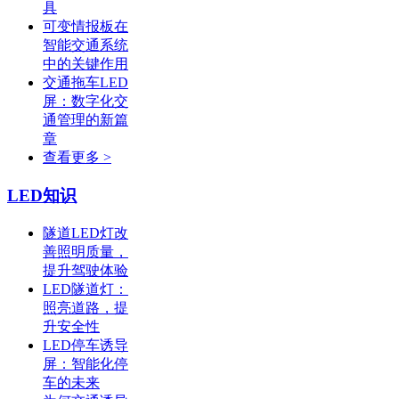
具
可变情报板在
智能交通系统
中的关键作用
交通拖车LED
屏：数字化交
通管理的新篇
章
查看更多 >
LED知识
隧道LED灯改
善照明质量，
提升驾驶体验
LED隧道灯：
照亮道路，提
升安全性
LED停车诱导
屏：智能化停
车的未来