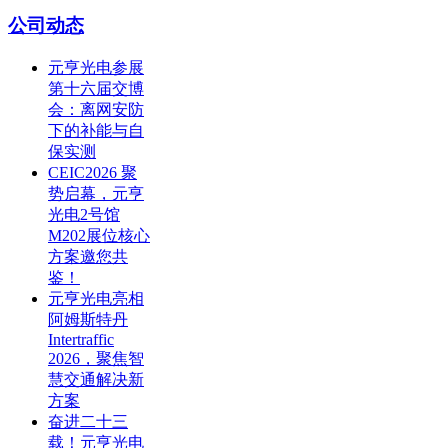
公司动态
元亨光电参展
第十六届交博
会：离网安防
下的补能与自
保实测
CEIC2026 聚
势启幕，元亨
光电2号馆
M202展位核心
方案邀您共
鉴！
元亨光电亮相
阿姆斯特丹
Intertraffic
2026，聚焦智
慧交通解决新
方案
奋进二十三
载！元亨光电