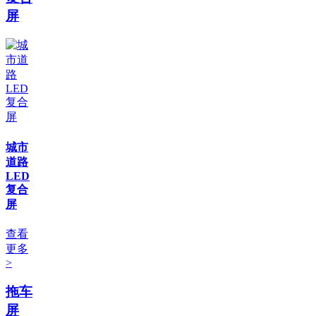
屏
城市
道路
LED
复合
屏
查看
更多
>
拖车
屏