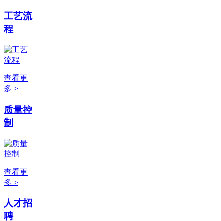
工艺流
程
查看更
多 >
质量控
制
查看更
多 >
人才招
聘