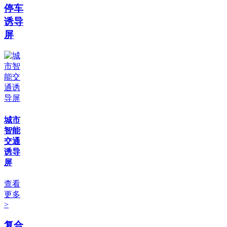
停车
诱导
屏
城市
智能
交通
诱导
屏
查看
更多
>
复合