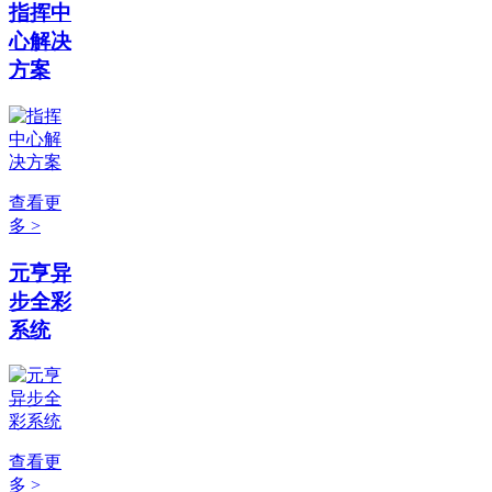
指挥中
心解决
方案
查看更
多 >
元亨异
步全彩
系统
查看更
多 >