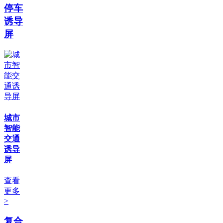
停车
诱导
屏
城市
智能
交通
诱导
屏
查看
更多
>
复合