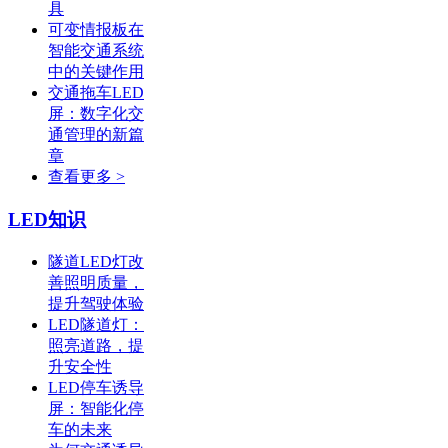
具
可变情报板在
智能交通系统
中的关键作用
交通拖车LED
屏：数字化交
通管理的新篇
章
查看更多 >
LED知识
隧道LED灯改
善照明质量，
提升驾驶体验
LED隧道灯：
照亮道路，提
升安全性
LED停车诱导
屏：智能化停
车的未来