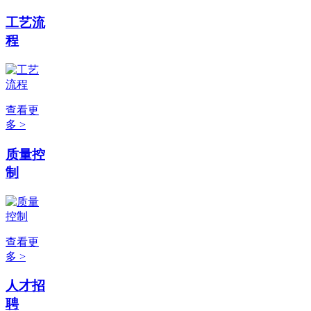
工艺流
程
查看更
多 >
质量控
制
查看更
多 >
人才招
聘