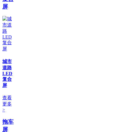
屏
城市
道路
LED
复合
屏
查看
更多
>
拖车
屏