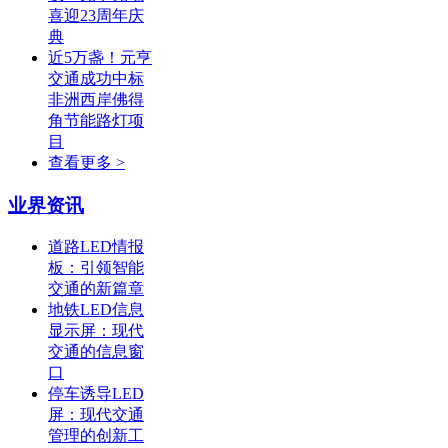
喜迎23周年庆
典
近5万盏！元亨
交通成功中标
非洲西岸佛得
角节能路灯项
目
查看更多 >
业界资讯
道路LED情报
板：引领智能
交通的新篇章
地铁LED信息
显示屏：现代
交通的信息窗
口
停车诱导LED
屏：现代交通
管理的创新工