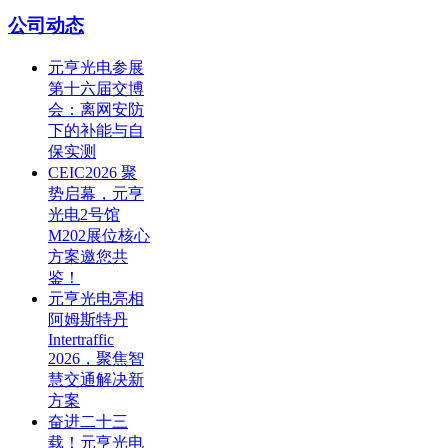
公司动态
元亨光电参展
第十六届交博
会：离网安防
下的补能与自
保实测
CEIC2026 聚
势启幕，元亨
光电2号馆
M202展位核心
方案邀您共
鉴！
元亨光电亮相
阿姆斯特丹
Intertraffic
2026，聚焦智
慧交通解决新
方案
奋进二十三
载！元亨光电