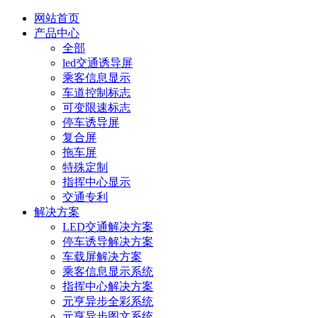
网站首页
产品中心
全部
led交通诱导屏
乘客信息显示
车道控制标志
可变限速标志
停车诱导屏
复合屏
拖车屏
特殊定制
指挥中心显示
交通专利
解决方案
LED交通解决方案
停车诱导解决方案
车载屏解决方案
乘客信息显示系统
指挥中心解决方案
元亨异步全彩系统
元亨异步图文系统