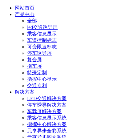
网站首页
产品中心
全部
led交通诱导屏
乘客信息显示
车道控制标志
可变限速标志
停车诱导屏
复合屏
拖车屏
特殊定制
指挥中心显示
交通专利
解决方案
LED交通解决方案
停车诱导解决方案
车载屏解决方案
乘客信息显示系统
指挥中心解决方案
元亨异步全彩系统
元亨异步图文系统